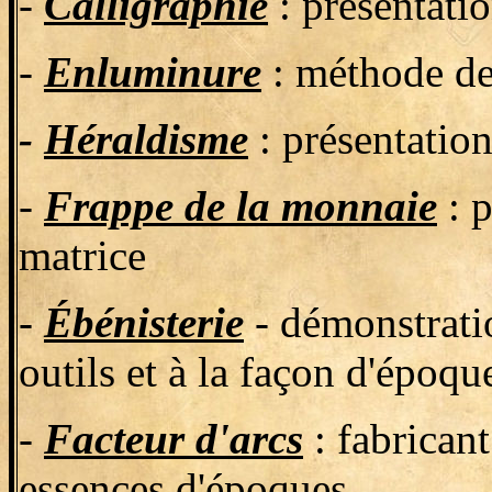
-
Calligraphie
: présentatio
-
Enluminure
: méthode de 
-
Héraldisme
: présentation
-
Frappe de la monnaie
: p
matrice
-
Ébénisterie
- démonstratio
outils et à la façon d'époqu
-
Facteur d'arcs
: fabricant
essences d'époques