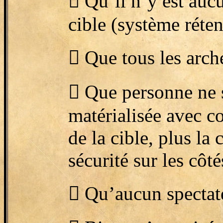

Qu’il n’y est aucu
cible (système réten

Que tous les arch

Que personne ne so
matérialisée avec 
de la cible, plus la 
sécurité sur les côté

Qu’aucun spectate