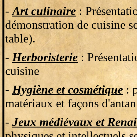
-
Art culinaire
: Présentati
démonstration de cuisine se
table).
-
Herboristerie
: Présentati
cuisine
-
Hygiène et cosmétique
: 
matériaux et façons d'antan
-
Jeux médiévaux et Renai
physiques et intellectuels s