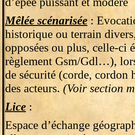
d’épée puissant et modéré
Mêlée scénarisée
: Evocatio
historique ou terrain diver
opposées ou plus, celle-ci 
règlement Gsm/Gdl…), lors 
de sécurité (corde, cordon
des acteurs.
(Voir section m
Lice
:
Espace d’échange géographi