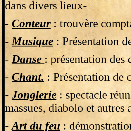
dans divers lieux-
-
Conteur
: trouvère compta
-
Musique
: Présentation d
-
Danse
: présentation des 
-
Chant.
: Présentation de 
-
Jonglerie
: spectacle réuni
massues, diabolo et autres a
-
Art du feu
: démonstration