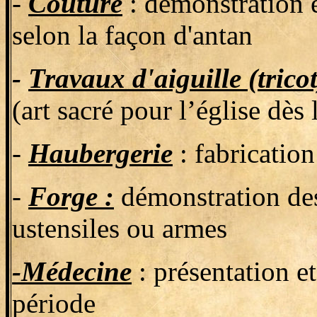
-
Couture
: démonstration e
selon la façon d'antan
-
Travaux d'aiguille (tricot
(art sacré pour l’église dès 
-
Haubergerie
: fabrication
-
Forge :
démonstration des 
ustensiles ou armes
-Médecine
: présentation e
période